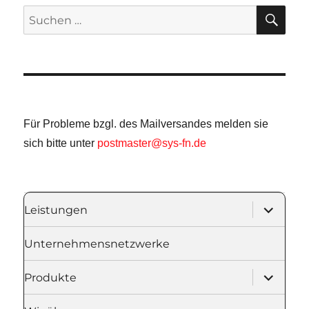
SU
Suche
nach:
Für Probleme bzgl. des Mailversandes melden sie
sich bitte unter
postmaster@sys-fn.de
Unterme
Leistungen
öffnen
Unternehmensnetzwerke
Unterme
Produkte
öffnen