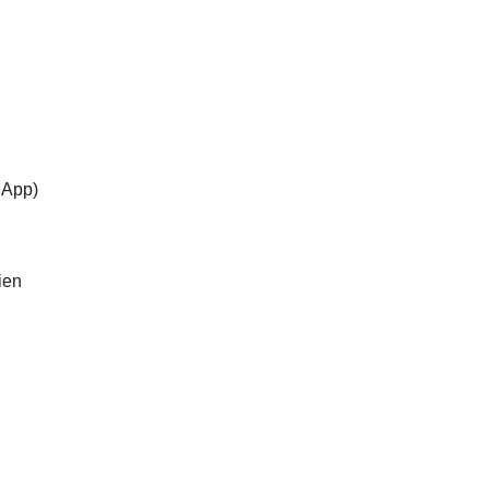
 App)
ien