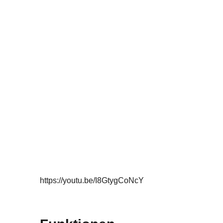
https://youtu.be/I8GtygCoNcY